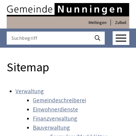
Navigieren in Nunninge
Schnellnavigation
Meltingen
Zullwil
Haupt
Suchbegriff
Suche starten
Sitemap
Verwaltung
Gemeindeschreiberei
Einwohnerdienste
Finanzverwaltung
Bauverwaltung