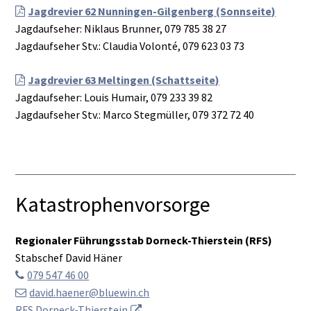
Jagdrevier 62 Nunningen-Gilgenberg (Sonnseite)
Jagdaufseher: Niklaus Brunner, 079 785 38 27
Jagdaufseher Stv.: Claudia Volonté, 079 623 03 73
Jagdrevier 63 Meltingen (Schattseite)
Jagdaufseher: Louis Humair, 079 233 39 82
Jagdaufseher Stv.: Marco Stegmüller, 079 372 72 40
Katastrophenvorsorge
Regionaler Führungsstab Dorneck-Thierstein (RFS)
Stabschef David Häner
079 547 46 00
david.haener@bluewin.ch
RFS Dorneck-Thierstein