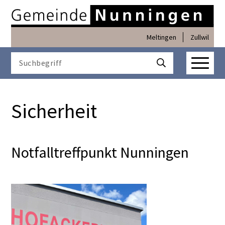
Navigieren in Nunninge
Schnellnavigation
Meltingen
Zullwil
Haupt
Suchbegriff
Suche starten
Sicherheit
Notfalltreffpunkt Nunningen