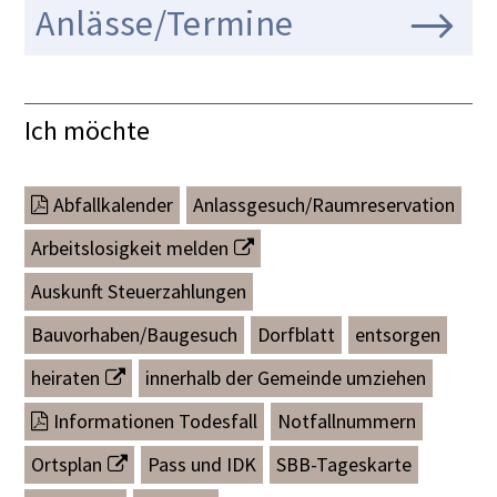
Anlässe/Termine
Ich möchte
Abfallkalender
Anlassgesuch/Raumreservation
Arbeitslosigkeit melden
Auskunft Steuerzahlungen
Bauvorhaben/Baugesuch
Dorfblatt
entsorgen
heiraten
innerhalb der Gemeinde umziehen
Informationen Todesfall
Notfallnummern
Ortsplan
Pass und IDK
SBB-Tageskarte