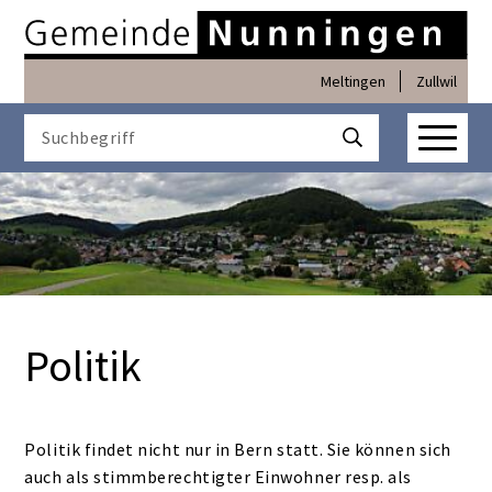
Navigieren in Nunninge
Schnellnavigation
Meltingen
Zullwil
Haupt
Suchbegriff
Suche starten
Politik
Politik findet nicht nur in Bern statt. Sie können sich
auch als stimmberechtigter Einwohner resp. als