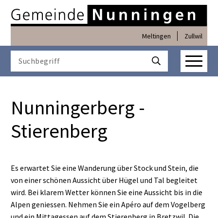
Navigieren in Nunninge
Schnellnavigation
Meltingen
Zullwil
Haupt
Suchbegriff
Suche starten
Nunningerberg -
Stierenberg
Es erwartet Sie eine Wanderung über Stock und Stein, die
von einer schönen Aussicht über Hügel und Tal begleitet
wird. Bei klarem Wetter können Sie eine Aussicht bis in die
Alpen geniessen. Nehmen Sie ein Apéro auf dem Vogelberg
und ein Mittagessen auf dem Stierenberg in Bretzwil. Die