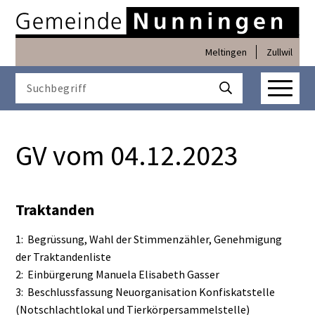
Navigieren in Nunninge
Schnellnavigation
Meltingen
Zullwil
Haupt
Suchbegriff
Suche starten
GV vom 04.12.2023
Traktanden
1: Begrüssung, Wahl der Stimmenzähler, Genehmigung
der Traktandenliste
2: Einbürgerung Manuela Elisabeth Gasser
3: Beschlussfassung Neuorganisation Konfiskatstelle
(Notschlachtlokal und Tierkörpersammelstelle)