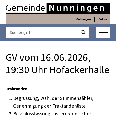
Navigieren in Nunninge
Schnellnavigation
Meltingen
Zullwil
Haupt
Suchbegriff
Suche starten
GV vom 16.06.2026,
19:30 Uhr Hofackerhalle
Traktanden
Begrüssung, Wahl der Stimmenzähler,
Genehmigung der Traktandenliste
Beschlussfassung ausserordentlicher