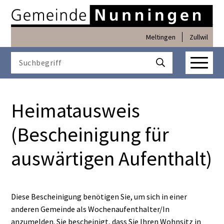
Navigieren in Nunninge
Schnellnavigation
Meltingen
Zullwil
Haupt
Suchbegriff
Suche starten
Heimatausweis
(Bescheinigung für
auswärtigen Aufenthalt)
Diese Bescheinigung benötigen Sie, um sich in einer
anderen Gemeinde als Wochenaufenthalter/In
anzumelden. Sie bescheinigt, dass Sie Ihren Wohnsitz in