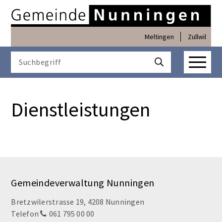
Navigieren in Nunninge
Schnellnavigation
Meltingen
Zullwil
Haupt
Suchbegriff
Suche starten
Dienstleistungen
Footer
Gemeindeverwaltung Nunningen
Bretzwilerstrasse 19, 4208 Nunningen
Telefon
061 795 00 00