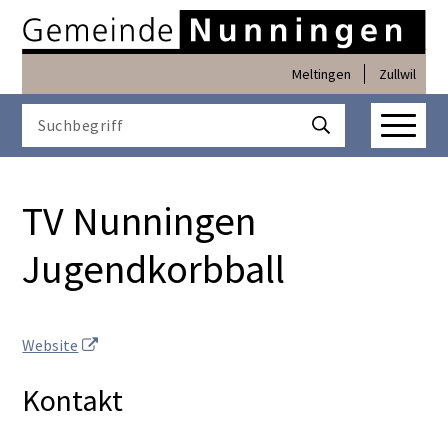
Navigieren in Nunninge
Schnellnavigation
Meltingen
Zullwil
Haupt
Suchbegriff
Suche starten
TV Nunningen
Jugendkorbball
Website
Kontakt