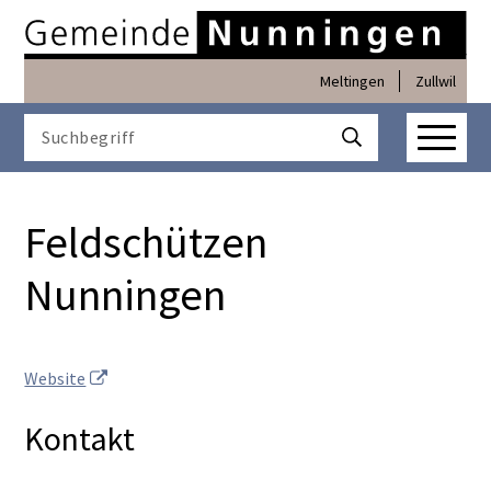
Navigieren in Nunninge
Schnellnavigation
Meltingen
Zullwil
Haupt
Suchbegriff
Suche starten
Feldschützen
Nunningen
Website
Kontakt