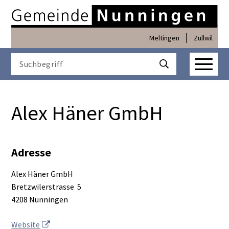
Navigieren in Nunninge
Schnellnavigation
Meltingen
Zullwil
Haupt
Suchbegriff
Suche starten
Alex Häner GmbH
Adresse
Alex Häner GmbH
Bretzwilerstrasse 5
4208 Nunningen
Website