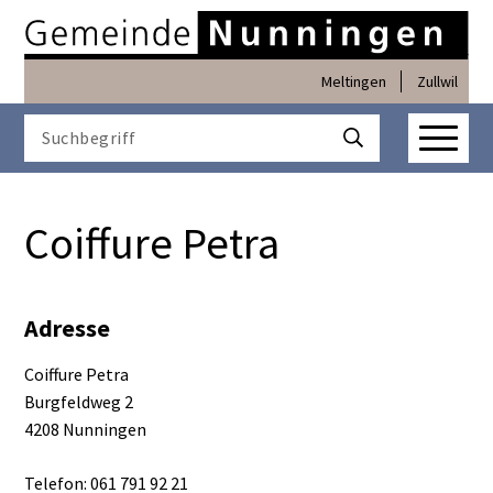
Navigieren in Nunninge
Schnellnavigation
Meltingen
Zullwil
Haupt
Suchbegriff
Suche starten
Coiffure Petra
Adresse
Coiffure Petra
Burgfeldweg 2
4208 Nunningen
Telefon: 061 791 92 21