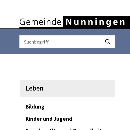
Navigieren in Nunninge
Schnellnavigation
Suchbegriff
Suche starten
Leben
Bildung
Kinder und Jugend