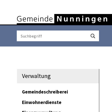
Navigieren in Nunninge
Schnellnavigation
Suchbegriff
Suche starten
Verwaltung
Gemeindeschreiberei
Einwohnerdienste