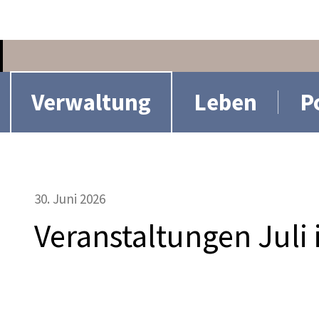
n
Hauptnavigation
Verwaltung
Leben
P
30. Juni 2026
Veranstaltungen Juli