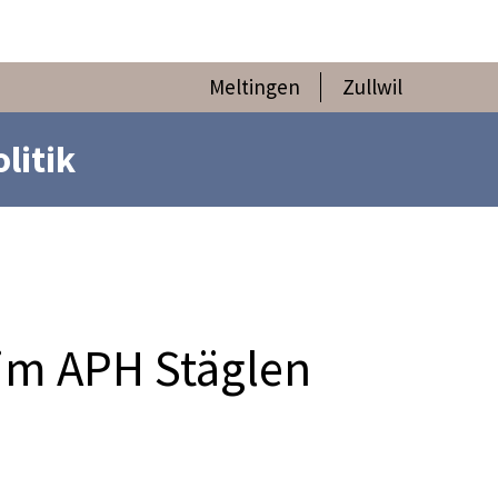
Meltingen
Zullwil
olitik
 im APH Stäglen