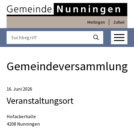
Navigieren in Nunninge
Schnellnavigation
Meltingen
Zullwil
Haupt
Suchbegriff
Suche starten
Gemeindeversammlung
16. Juni 2026
Veranstaltungsort
Hofackerhalle
4208 Nunningen